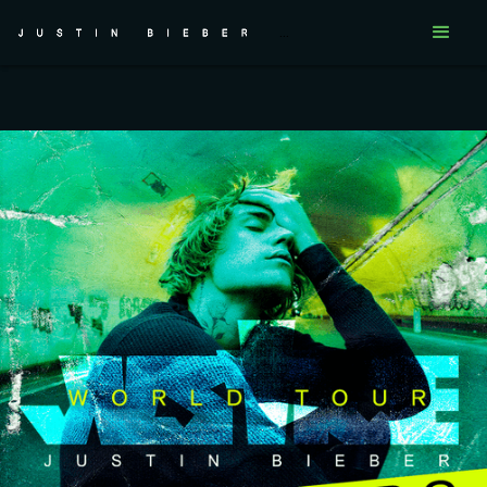
...
...